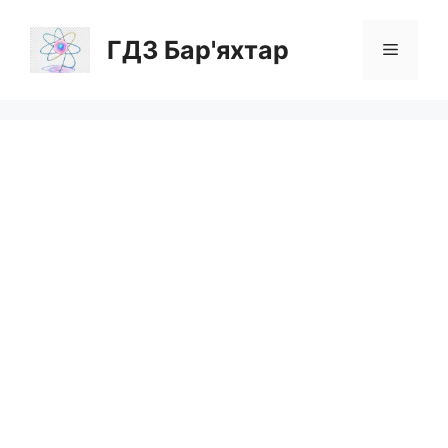
Перейти
до
ГДЗ Бар'яхтар
Меню
вмісту