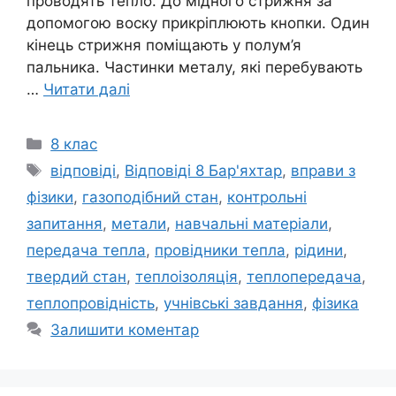
проводять тепло. До мідного стрижня за
допомогою воску прикріплюють кнопки. Один
кінець стрижня поміщають у полум’я
пальника. Частинки металу, які перебувають
…
Читати далі
Категорії
8 клас
Позначки
відповіді
,
Відповіді 8 Бар'яхтар
,
вправи з
фізики
,
газоподібний стан
,
контрольні
запитання
,
метали
,
навчальні матеріали
,
передача тепла
,
провідники тепла
,
рідини
,
твердий стан
,
теплоізоляція
,
теплопередача
,
теплопровідність
,
учнівські завдання
,
фізика
Залишити коментар