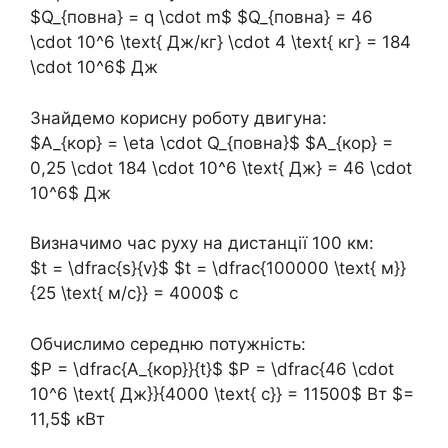
$Q_{повна} = q \cdot m$ $Q_{повна} = 46
\cdot 10^6 \text{ Дж/кг} \cdot 4 \text{ кг} = 184
\cdot 10^6$ Дж
Знайдемо корисну роботу двигуна:
$A_{кор} = \eta \cdot Q_{повна}$ $A_{кор} =
0,25 \cdot 184 \cdot 10^6 \text{ Дж} = 46 \cdot
10^6$ Дж
Визначимо час руху на дистанції 100 км:
$t = \dfrac{s}{v}$ $t = \dfrac{100000 \text{ м}}
{25 \text{ м/с}} = 4000$ с
Обчислимо середню потужність:
$P = \dfrac{A_{кор}}{t}$ $P = \dfrac{46 \cdot
10^6 \text{ Дж}}{4000 \text{ с}} = 11500$ Вт $=
11,5$ кВт