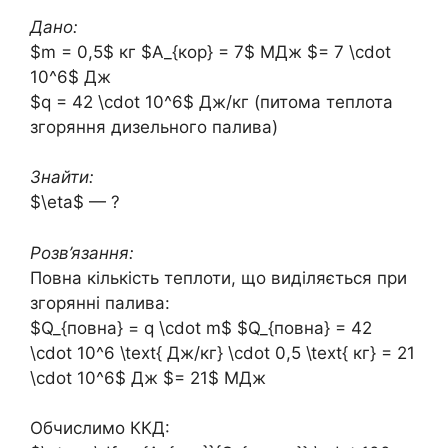
Дано:
$m = 0,5$ кг $A_{кор} = 7$ МДж $= 7 \cdot
10^6$ Дж
$q = 42 \cdot 10^6$ Дж/кг (питома теплота
згоряння дизельного палива)
Знайти:
$\eta$ — ?
Розв’язання:
Повна кількість теплоти, що виділяється при
згорянні палива:
$Q_{повна} = q \cdot m$ $Q_{повна} = 42
\cdot 10^6 \text{ Дж/кг} \cdot 0,5 \text{ кг} = 21
\cdot 10^6$ Дж $= 21$ МДж
Обчислимо ККД: