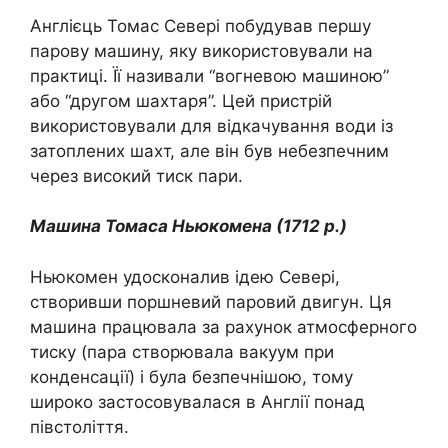
Англієць Томас Севері побудував першу
парову машину, яку використовували на
практиці. Її називали “вогневою машиною”
або “другом шахтаря”. Цей пристрій
використовували для відкачування води із
затоплених шахт, але він був небезпечним
через високий тиск пари.
Машина Томаса Ньюкомена (1712 р.)
Ньюкомен удосконалив ідею Севері,
створивши поршневий паровий двигун. Ця
машина працювала за рахунок атмосферного
тиску (пара створювала вакуум при
конденсації) і була безпечнішою, тому
широко застосовувалася в Англії понад
півстоліття.