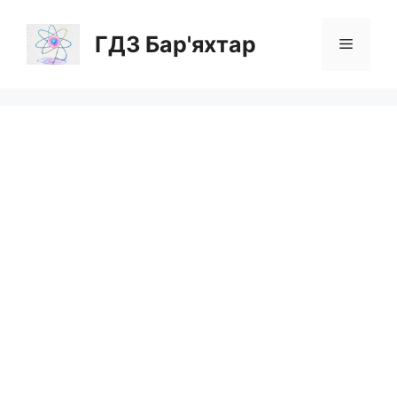
Перейти
до
ГДЗ Бар'яхтар
Меню
вмісту