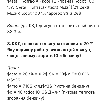
$\eta = \dfrac{A_{кор}}{Q_{повна}} \cdot 100
\%$ $\eta = \dfrac{7 \text{ МДж}}{21 \text{
МДж}} \cdot 100 \% \approx 33,3 \%$
Відповідь:
ККД двигуна становить приблизно
33,3 %.
3. ККД теплового двигуна становить 20 %.
Яку корисну роботу виконає цей двигун,
якщо в ньому згорить 10 л бензину?
Дано:
$\eta = 20 \% = 0,2$ $V = 10$ л $= 0,01$
м$^3$
$\rho = 710$ кг/м$^3$ (густина бензину)
$q = 46 \cdot 10^6$ Дж/кг (питома теплота
згоряння бензину)