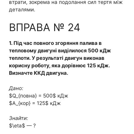
втрати, зокрема на подолання сил тертя між
деталями.
ВПРАВА № 24
1. Під час повного згоряння палива в
тепловому двигуні виділилося 500 кДж
теплоти. У результаті двигун виконав
корисну роботу, яка дорівнює 125 кДж.
Визначте ККД двигуна.
Дано:
$Q_{повна} = 500$ кДж
$A_{кор} = 125$ кДж
Знайти:
$\eta$ — ?