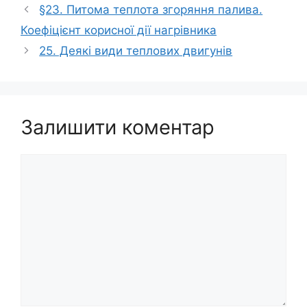
§23. Питома теплота згоряння палива.
Коефіцієнт корисної дії нагрівника
25. Деякі види теплових двигунів
Залишити коментар
Коментар