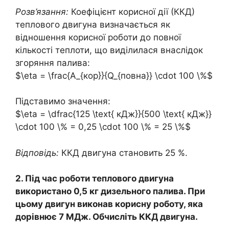
Розв’язання:
Коефіцієнт корисної дії (ККД)
теплового двигуна визначається як
відношення корисної роботи до повної
кількості теплоти, що виділилася внаслідок
згоряння палива:
$\eta = \frac{A_{кор}}{Q_{повна}} \cdot 100 \%$
Підставимо значення:
$\eta = \dfrac{125 \text{ кДж}}{500 \text{ кДж}}
\cdot 100 \% = 0,25 \cdot 100 \% = 25 \%$
Відповідь:
ККД двигуна становить 25 %.
2. Під час роботи теплового двигуна
використано 0,5 кг дизельного палива. При
цьому двигун виконав корисну роботу, яка
дорівнює 7 МДж. Обчисліть ККД двигуна.