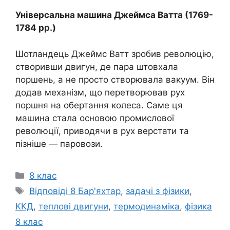
Універсальна машина Джеймса Ватта (1769-
1784 рр.)
Шотландець Джеймс Ватт зробив революцію,
створивши двигун, де пара штовхала
поршень, а не просто створювала вакуум. Він
додав механізм, що перетворював рух
поршня на обертання колеса. Саме ця
машина стала основою промислової
революції, приводячи в рух верстати та
пізніше — паровози.
Категорії
8 клас
Позначки
Відповіді 8 Бар'яхтар
,
задачі з фізики
,
ККД
,
теплові двигуни
,
термодинаміка
,
фізика
8 клас