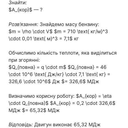
Знайти:
$A_{кор}$ — ?
Розв’язання:
Знайдемо масу бензину:
$m = \rho \cdot V$ $m = 710 \text{ кг/м}^3
\cdot 0,01 \text{ м}^3 = 7,1$ кг
Обчислимо кількість теплоти, яка виділиться
при згорянні:
$Q_{повна} = q \cdot m$ $Q_{повна} = 46
\cdot 10^6 \text{ Дж/кг} \cdot 7,1 \text{ кг} =
326,6 \cdot 10^6$ Дж $= 326,6$ МДж
Визначимо корисну роботу: $A_{кор} = \eta
\cdot Q_{повна}$ $A_{кор} = 0,2 \cdot 326,6$
МДж $= 65,32$ МДж
Відповідь:
Двигун виконає 65,32 МДж