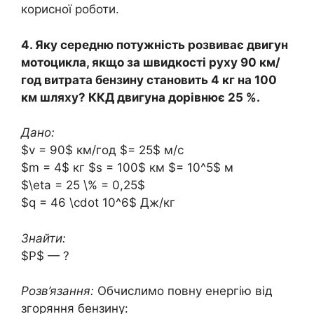
корисної роботи.
4. Яку середню потужність розвиває двигун
мотоцикла, якщо за швидкості руху 90 км/
год витрата бензину становить 4 кг на 100
км шляху? ККД двигуна дорівнює 25 %.
Дано:
$v = 90$ км/год $= 25$ м/с
$m = 4$ кг $s = 100$ км $= 10^5$ м
$\eta = 25 \% = 0,25$
$q = 46 \cdot 10^6$ Дж/кг
Знайти:
$P$ — ?
Розв’язання:
Обчислимо повну енергію від
згоряння бензину: