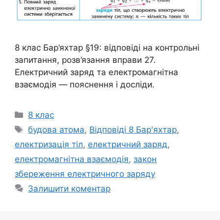
8 клас Бар’яхтар §19: відповіді на контрольні
запитання, розв’язання вправи 27.
Електричний заряд та електромагнітна
взаємодія — пояснення і досліди.
Категорії
8 клас
Позначки
будова атома
,
Відповіді 8 Бар'яхтар
,
електризація тіл
,
електричний заряд
,
електромагнітна взаємодія
,
закон
збереження електричного заряду
Залишити коментар