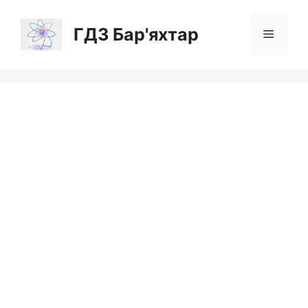
Перейти
до
ГДЗ Бар'яхтар
Меню
вмісту