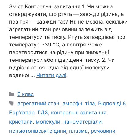
Зміст Контрольні запитання 1. Чи можна
стверджувати, що ртуть — завжди рідина, а
повітря — завжди газ? Ні, не можна, оскільки
агрегатний стан речовини залежить від
температури та тиску. Ртуть затвердіває при
температурі -39 °С, а повітря може
перетворитися на рідину при зниженні
температури або підвищенні тиску. 2. Чи
відрізняються одна від одної молекули
водяної …
Читати далі
Категорії
8 клас
Позначки
агрегатний стан
,
аморфні тіла
,
Відповіді 8
Бар'яхтар
,
ГДЗ
,
контрольні запитання
,
кристали
,
молекули
,
наноматеріали
,
неньютонівські рідини
,
плазма
,
речовини