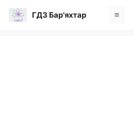
Перейти
до
ГДЗ Бар'яхтар
Меню
вмісту