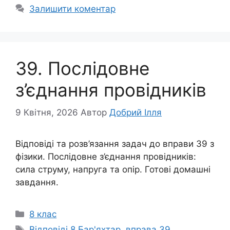
Залишити коментар
39. Послідовне
з’єднання провідників
9 Квітня, 2026
Автор
Добрий Ілля
Відповіді та розв’язання задач до вправи 39 з
фізики. Послідовне з’єднання провідників:
сила струму, напруга та опір. Готові домашні
завдання.
Категорії
8 клас
Позначки
Відповіді 8 Бар'яхтар
,
вправа 39
,