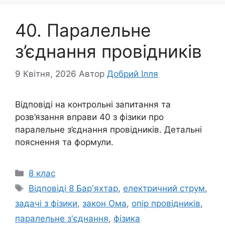
40. Паралельне
з’єднання провідників
9 Квітня, 2026
Автор
Добрий Ілля
Відповіді на контрольні запитання та
розв’язання вправи 40 з фізики про
паралельне з’єднання провідників. Детальні
пояснення та формули.
Категорії
8 клас
Позначки
Відповіді 8 Бар'яхтар
,
електричний струм
,
задачі з фізики
,
закон Ома
,
опір провідників
,
паралельне з'єднання
,
фізика