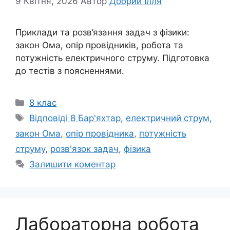
9 Квітня, 2026
Автор
Добрий Ілля
Приклади та розв’язання задач з фізики:
закон Ома, опір провідників, робота та
потужність електричного струму. Підготовка
до тестів з поясненнями.
Категорії
8 клас
Позначки
Відповіді 8 Бар'яхтар
,
електричний струм
,
закон Ома
,
опір провідника
,
потужність
струму
,
розв'язок задач
,
фізика
Залишити коментар
Лабораторна робота