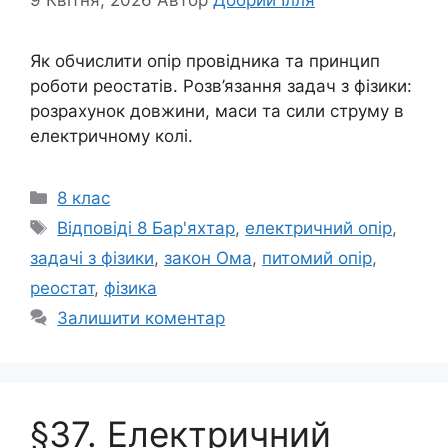
9 Квітня, 2026
Автор
Добрий Ілля
Як обчислити опір провідника та принцип
роботи реостатів. Розв’язання задач з фізики:
розрахунок довжини, маси та сили струму в
електричному колі.
Категорії
8 клас
Позначки
Відповіді 8 Бар'яхтар
,
електричний опір
,
задачі з фізики
,
закон Ома
,
питомий опір
,
реостат
,
фізика
Залишити коментар
§37. Електричний