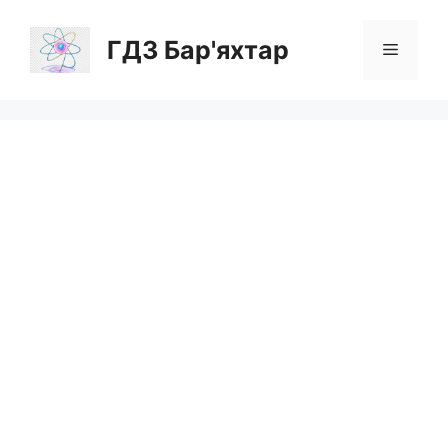
Перейти
до
ГДЗ Бар'яхтар
Меню
вмісту