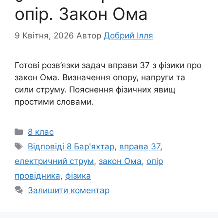
опір. Закон Ома
9 Квітня, 2026
Автор
Добрий Ілля
Готові розв’язки задач вправи 37 з фізики про
закон Ома. Визначення опору, напруги та
сили струму. Пояснення фізичних явищ
простими словами.
Категорії
8 клас
Позначки
Відповіді 8 Бар'яхтар
,
вправа 37
,
електричний струм
,
закон Ома
,
опір
провідника
,
фізика
Залишити коментар