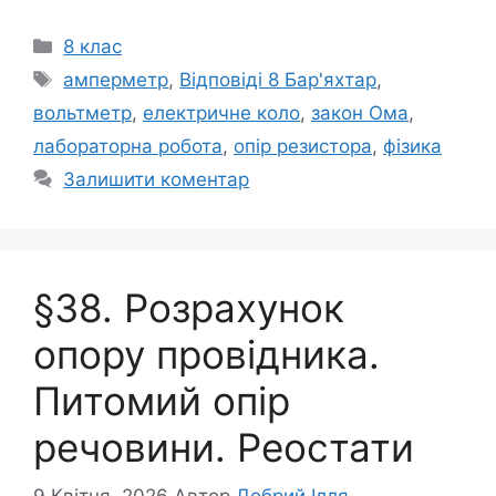
Категорії
8 клас
Позначки
амперметр
,
Відповіді 8 Бар'яхтар
,
вольтметр
,
електричне коло
,
закон Ома
,
лабораторна робота
,
опір резистора
,
фізика
Залишити коментар
§38. Розрахунок
опору провідника.
Питомий опір
речовини. Реостати