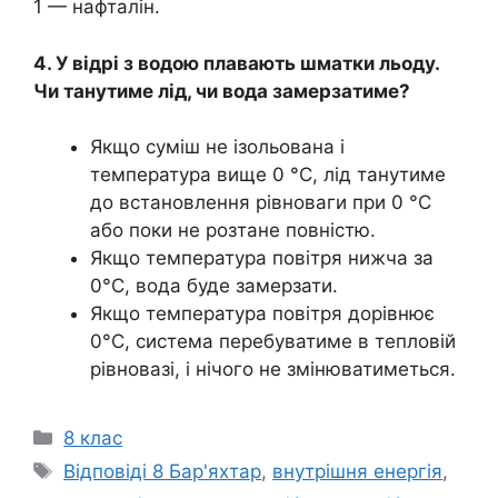
1 — нафталін.
4. У відрі з водою плавають шматки льоду.
Чи танутиме лід, чи вода замерзатиме?
Якщо суміш не ізольована і
температура вище 0 °C, лід танутиме
до встановлення рівноваги при 0 °C
або поки не розтане повністю.
Якщо температура повітря нижча за
0°C, вода буде замерзати.
Якщо температура повітря дорівнює
0°C, система перебуватиме в тепловій
рівновазі, і нічого не змінюватиметься.
Категорії
8 клас
Позначки
Відповіді 8 Бар'яхтар
,
внутрішня енергія
,