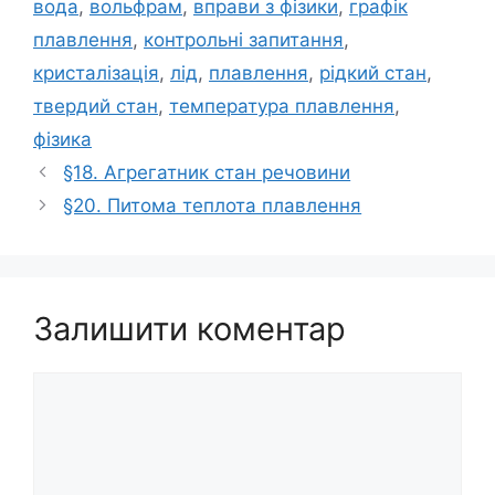
вода
,
вольфрам
,
вправи з фізики
,
графік
плавлення
,
контрольні запитання
,
кристалізація
,
лід
,
плавлення
,
рідкий стан
,
твердий стан
,
температура плавлення
,
фізика
§18. Агрегатник стан речовини
§20. Питома теплота плавлення
Залишити коментар
Коментар