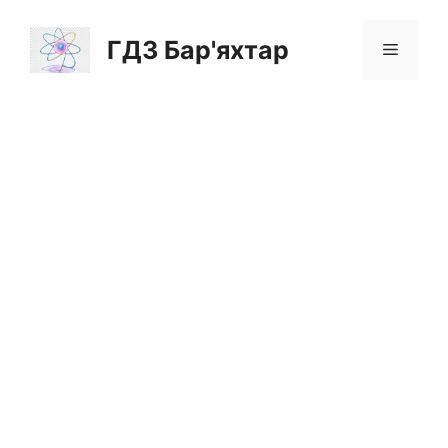
Перейти
до
ГДЗ Бар'яхтар
Меню
вмісту