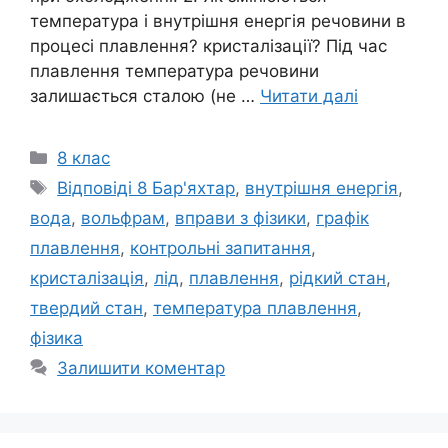
температура і внутрішня енергія речовини в
процесі плавлення? кристалізації? Під час
плавлення температура речовини
залишається сталою (не …
Читати далі
Категорії
8 клас
Позначки
Відповіді 8 Бар'яхтар
,
внутрішня енергія
,
вода
,
вольфрам
,
вправи з фізики
,
графік
плавлення
,
контрольні запитання
,
кристалізація
,
лід
,
плавлення
,
рідкий стан
,
твердий стан
,
температура плавлення
,
фізика
Залишити коментар