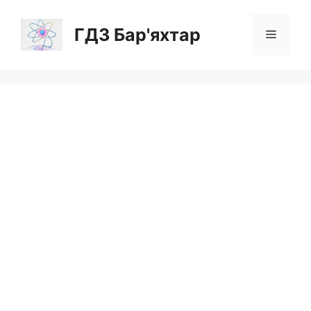
Перейти
до
ГДЗ Бар'яхтар
Меню
вмісту