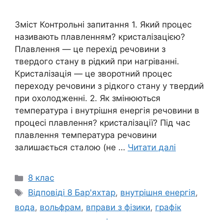
Зміст Контрольні запитання 1. Який процес
називають плавленням? кристалізацією?
Плавлення — це перехід речовини з
твердого стану в рідкий при нагріванні.
Кристалізація — це зворотний процес
переходу речовини з рідкого стану у твердий
при охолодженні. 2. Як змінюються
температура і внутрішня енергія речовини в
процесі плавлення? кристалізації? Під час
плавлення температура речовини
залишається сталою (не …
Читати далі
Категорії
8 клас
Позначки
Відповіді 8 Бар'яхтар
,
внутрішня енергія
,
вода
,
вольфрам
,
вправи з фізики
,
графік