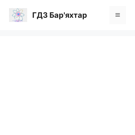
Перейти
до
ГДЗ Бар'яхтар
Меню
вмісту