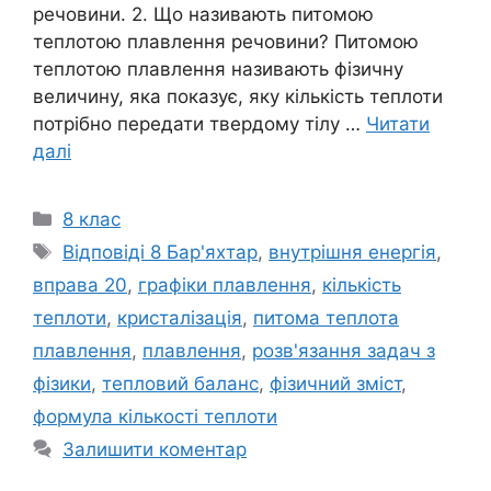
речовини. 2. Що називають питомою
теплотою плавлення речовини? Питомою
теплотою плавлення називають фізичну
величину, яка показує, яку кількість теплоти
потрібно передати твердому тілу …
Читати
далі
Категорії
8 клас
Позначки
Відповіді 8 Бар'яхтар
,
внутрішня енергія
,
вправа 20
,
графіки плавлення
,
кількість
теплоти
,
кристалізація
,
питома теплота
плавлення
,
плавлення
,
розв'язання задач з
фізики
,
тепловий баланс
,
фізичний зміст
,
формула кількості теплоти
Залишити коментар